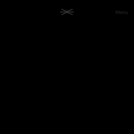
Menu
HOME
+
LEISTUNGEN
CASES
ÜBER UNS