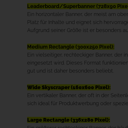
Leaderboard/Superbanner (728x90 Pixel
Ein horizontaler Banner, der meist am ober
Platz für Inhalte und eignet sich hervor
Aufgrund seiner Größe ist er besonders a
Medium Rectangle (300x250 Pixel):
Ein vielseitiger, rechteckiger Banner, der 
eingesetzt wird. Dieses Format funktionie
gut und ist daher besonders beliebt.
Wide Skyscraper (160x600 Pixel):
Ein vertikaler Banner, der oft in der Seitenle
sich ideal für Produktwerbung oder speziel
Large Rectangle (336x280 Pixel):
Ein größerer rechteckiger Banner, der häuf