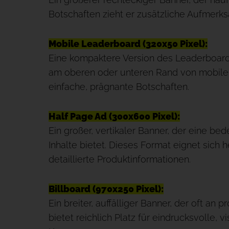
Botschaften zieht er zusätzliche Aufmerksam
Mobile Leaderboard (320x50 Pixel):
Eine kompaktere Version des Leaderboards
am oberen oder unteren Rand von mobilen 
einfache, prägnante Botschaften.
Half Page Ad (300x600 Pixel):
Ein großer, vertikaler Banner, der eine b
Inhalte bietet. Dieses Format eignet sich
detaillierte Produktinformationen.
Billboard (970x250 Pixel):
Ein breiter, auffälliger Banner, der oft an 
bietet reichlich Platz für eindrucksvolle, v